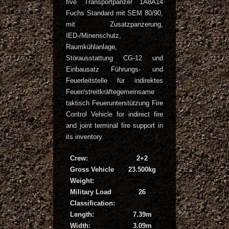
five Transportpanzer 1A8A14
Fuchs Standard mit SEM 80/90,
mit Zusatzpanzerung,
IED-/Minenschutz,
Raumkühlanlage,
Störausstattung CG-12 und
Einbausatz Führungs- und
Feuerleitstelle für indirektes
Feuer/streitkräftegemeinsame
taktisch Feuerunterstützung Fire
Control Vehicle for indirect fire
and joint terminal fire support in
its inventory.
Crew:
2+2
Gross Vehicle
23.500kg
Weight:
Military Load
26
Classification:
Length:
7.39m
Width:
3.09m