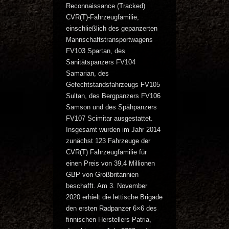
Reconnaissance (Tracked)
CVR(T)-Fahrzeugfamilie,
einschließlich des gepanzerten
Mannschaftstransportwagens
FV103 Spartan, des
Sanitätspanzers FV104
Samarian, des
Gefechtstandsfahrzeugs FV105
Sultan, des Bergpanzers FV106
Samson und des Spähpanzers
FV107 Scimitar ausgestattet.
Insgesamt wurden im Jahr 2014
zunächst 123 Fahrzeuge der
CVR(T) Fahrzeugfamilie für
einen Preis von 39,4 Millionen
GBP von Großbritannien
beschafft. Am 3. November
2020 erhielt die lettische Brigade
den ersten Radpanzer 6×6 des
finnischen Herstellers Patria,