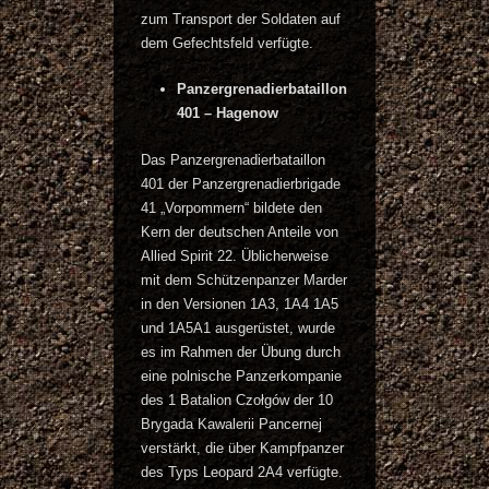
zum Transport der Soldaten auf
dem Gefechtsfeld verfügte.
Panzergrenadierbataillon
401 – Hagenow
Das Panzergrenadierbataillon
401 der Panzergrenadierbrigade
41 „Vorpommern“ bildete den
Kern der deutschen Anteile von
Allied Spirit 22. Üblicherweise
mit dem Schützenpanzer Marder
in den Versionen 1A3, 1A4 1A5
und 1A5A1 ausgerüstet, wurde
es im Rahmen der Übung durch
eine polnische Panzerkompanie
des 1 Batalion Czołgów der 10
Brygada Kawalerii Pancernej
verstärkt, die über Kampfpanzer
des Typs Leopard 2A4 verfügte.