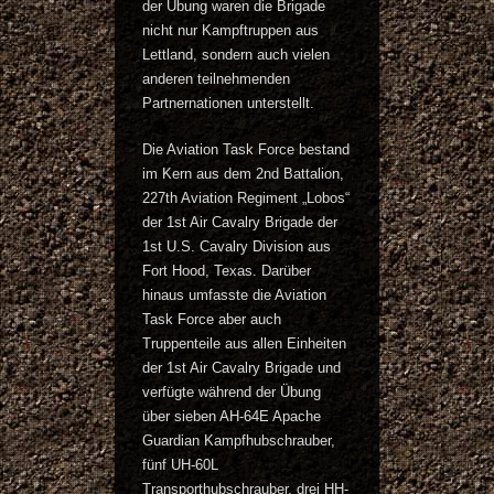
der Übung waren die Brigade
nicht nur Kampftruppen aus
Lettland, sondern auch vielen
anderen teilnehmenden
Partnernationen unterstellt.
Die Aviation Task Force bestand
im Kern aus dem 2nd Battalion,
227th Aviation Regiment „Lobos“
der 1st Air Cavalry Brigade der
1st U.S. Cavalry Division aus
Fort Hood, Texas. Darüber
hinaus umfasste die Aviation
Task Force aber auch
Truppenteile aus allen Einheiten
der 1st Air Cavalry Brigade und
verfügte während der Übung
über sieben AH-64E Apache
Guardian Kampfhubschrauber,
fünf UH-60L
Transporthubschrauber, drei HH-