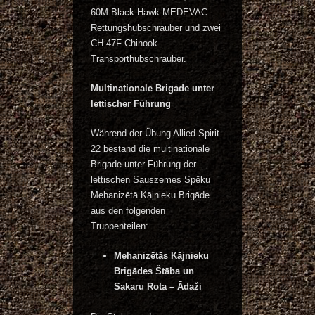
60M Black Hawk MEDEVAC
Rettungshubschrauber und zwei
CH-47F Chinook
Transporthubschrauber.
Multinationale Brigade unter
lettischer Führung
Während der Übung Allied Spirit
22 bestand die multinationale
Brigade unter Führung der
lettischen Sauszemes Spēku
Mehanizētā Kājnieku Brigāde
aus den folgenden
Truppenteilen:
Mehanizētās Kājnieku
Brigādes Štāba un
Sakaru Rota – Ādaži