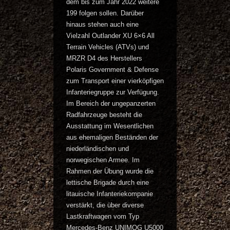
dem bis zum Jahr 2022 weitere
199 folgen sollen. Darüber
hinaus stehen auch eine
Vielzahl Outlander XU 6×6 All
Terrain Vehicles (ATVs) und
MRZR D4 des Herstellers
Polaris Government & Defense
zum Transport einer vierköpfigen
Infanteriegruppe zur Verfügung.
Im Bereich der ungepanzerten
Radfahrzeuge besteht die
Ausstattung im Wesentlichen
aus ehemaligen Beständen der
niederländischen und
norwegischen Armee. Im
Rahmen der Übung wurde die
lettische Brigade durch eine
litauische Infanteriekompanie
verstärkt, die über diverse
Lastkraftwagen vom Typ
Mercedes-Benz UNIMOG U5000