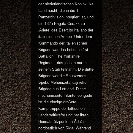
der niederländischen Koninklijke
Landmacht, die in die 1.
Panzerdivision integriert ist, und
die 132a Brigata Corazzata
‚Ariete‘ des Esercito Italiano der
italienischen Armee. Unter dem
Kommando der italienischen
Brigade war das britische 1st
Battalion, The Yorkshire
Regiment, das jedoch nur mit
seinem Stab teilnahm. Die dritte
Brigade war die Sauszemes
Spēku Mehanizētā Kājnieku
Brigāde aus Lettland. Diese
mechanisierte Infanteriebrigade
ist die einzige größere
Kampftruppe der lettischen
Landstreitkräfte und hat ihren
Heimatstützpunkt in Ādaži,
nordöstlich von Riga. Während