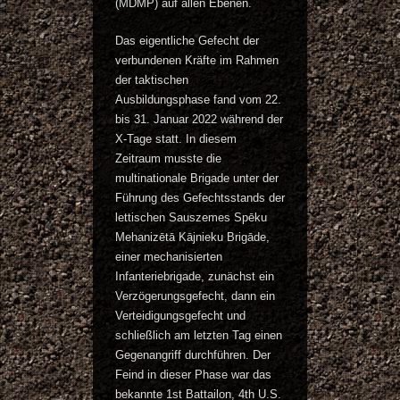
(MDMP) auf allen Ebenen.
Das eigentliche Gefecht der
verbundenen Kräfte im Rahmen
der taktischen
Ausbildungsphase fand vom 22.
bis 31. Januar 2022 während der
X-Tage statt. In diesem
Zeitraum musste die
multinationale Brigade unter der
Führung des Gefechtsstands der
lettischen Sauszemes Spēku
Mehanizētā Kājnieku Brigāde,
einer mechanisierten
Infanteriebrigade, zunächst ein
Verzögerungsgefecht, dann ein
Verteidigungsgefecht und
schließlich am letzten Tag einen
Gegenangriff durchführen. Der
Feind in dieser Phase war das
bekannte 1st Battailon, 4th U.S.