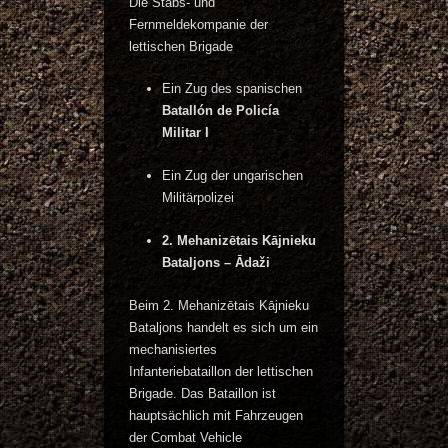
Die Stabs- und
Fernmeldekompanie der
lettischen Brigade
Ein Zug des spanischen
Batallón de Policía
Militar I
Ein Zug der ungarischen
Militärpolizei
2. Mehanizētais Kājnieku
Bataljons – Ādaži
Beim 2. Mehanizētais Kājnieku
Bataljons handelt es sich um ein
mechanisiertes
Infanteriebataillon der lettischen
Brigade. Das Bataillon ist
hauptsächlich mit Fahrzeugen
der Combat Vehicle