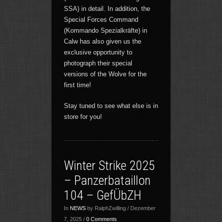
SSA) in detail. In addition, the
Special Forces Command
(Kommando Spezialkräfte) in
Calw has also given us the
exclusive opportunity to
photograph their special
versions of the Wolve for the
first time!
Stay tuned to see what else is in
store for you!
Winter Strike 2025
– Panzerbataillon
104 – GefÜbZH
In
NEWS
by RalphZwilling / Dezember
7, 2025 /
0 Comments